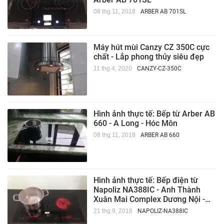
08 thg 11, 2018
ARBER AB 701SL
Máy hút mùi Canzy CZ 350C cực
chất - Lắp phong thủy siêu đẹp
11 thg 4, 2020
CANZY-CZ-350C
Hình ảnh thực tế: Bếp từ Arber AB
660 - A Long - Hóc Môn
08 thg 11, 2018
ARBER AB 660
Hình ảnh thực tế: Bếp điện từ
Napoliz NA388IC - Anh Thành
Xuân Mai Complex Dương Nội -
Hà Nội
21 thg 9, 2018
NAPOLIZ-NA388IC