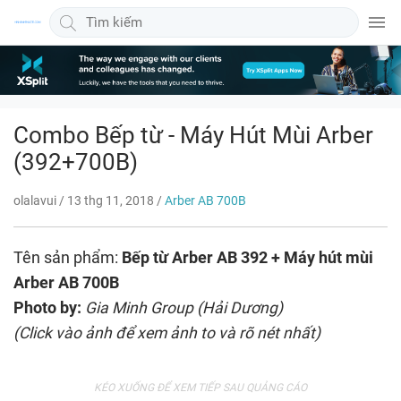
Quảng cáo bài viết 300x600
Combo Bếp từ - Máy Hút Mùi Arber
(392+700B)
olalavui
/
13 thg 11, 2018
/
Arber AB 700B
Tên sản phẩm:
Bếp từ Arber AB 392 + Máy hút mùi
Arber AB 700B
Photo by:
Gia Minh Group (Hải Dương)
(Click vào ảnh để xem ảnh to và rõ nét nhất)