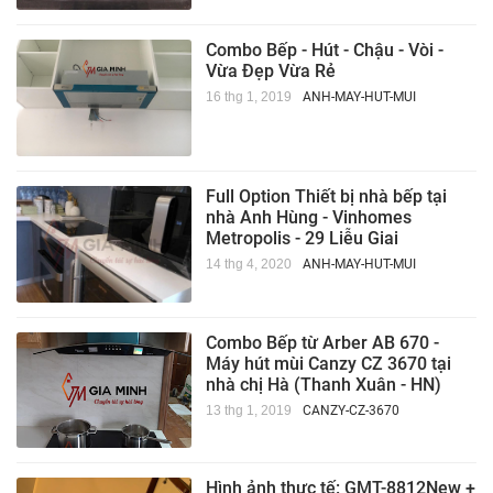
Combo Bếp - Hút - Chậu - Vòi -
Vừa Đẹp Vừa Rẻ
16 thg 1, 2019
ANH-MAY-HUT-MUI
Full Option Thiết bị nhà bếp tại
nhà Anh Hùng - Vinhomes
Metropolis - 29 Liễu Giai
14 thg 4, 2020
ANH-MAY-HUT-MUI
Combo Bếp từ Arber AB 670 -
Máy hút mùi Canzy CZ 3670 tại
nhà chị Hà (Thanh Xuân - HN)
13 thg 1, 2019
CANZY-CZ-3670
Hình ảnh thực tế: GMT-8812New +