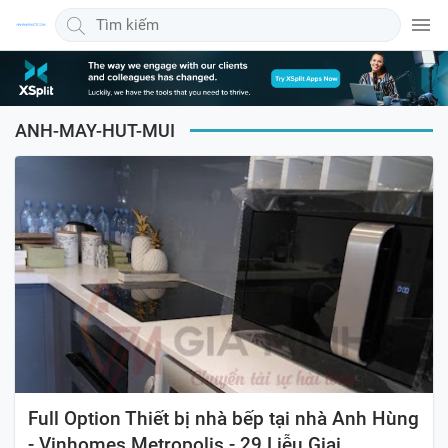
ANH-MAY-HUT-MUI
Full Option Thiết bị nhà bếp tại nhà Anh Hùng
- Vinhomes Metropolis - 29 Liễu Giai