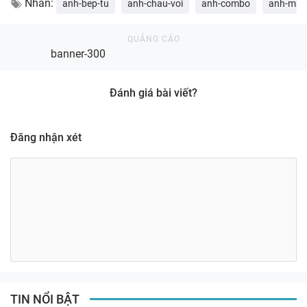
Nhãn:
anh-bep-tu
anh-chau-voi
anh-combo
anh-may
banner-300
Đánh giá bài viết?
Đăng nhận xét
TIN NỔI BẬT