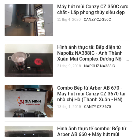
Máy hút mùi Canzy CZ 350C cực
chất - Lắp phong thủy siêu đẹp
11 thg 4, 2020
CANZY-CZ-350C
Hình ảnh thực tế: Bếp điện từ
Napoliz NA388IC - Anh Thành
Xuân Mai Complex Dương Nội -
Hà Nội
21 thg 9, 2018
NAPOLIZ-NA388IC
Combo Bếp từ Arber AB 670 -
Máy hút mùi Canzy CZ 3670 tại
nhà chị Hà (Thanh Xuân - HN)
13 thg 1, 2019
CANZY-CZ-3670
Hình ảnh thực tế combo: Bếp từ
Arber AB 660 + Máy hút mùi