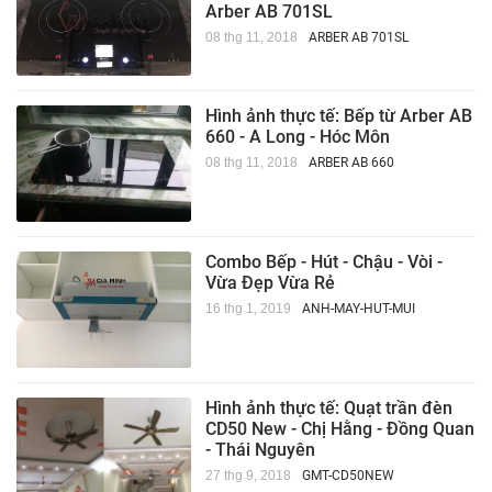
Arber AB 701SL
08 thg 11, 2018
ARBER AB 701SL
Hình ảnh thực tế: Bếp từ Arber AB
660 - A Long - Hóc Môn
08 thg 11, 2018
ARBER AB 660
Combo Bếp - Hút - Chậu - Vòi -
Vừa Đẹp Vừa Rẻ
16 thg 1, 2019
ANH-MAY-HUT-MUI
Hình ảnh thực tế: Quạt trần đèn
CD50 New - Chị Hằng - Đồng Quan
- Thái Nguyên
27 thg 9, 2018
GMT-CD50NEW