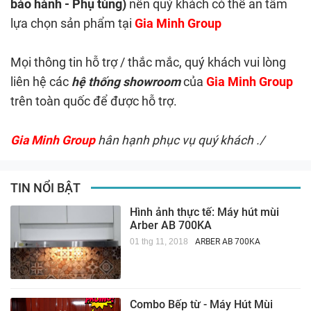
bảo hành - Phụ tùng)
nên quý khách có thể an tâm
lựa chọn sản phẩm tại
Gia Minh Group
Mọi thông tin hỗ trợ / thắc mắc, quý khách vui lòng
liên hệ các
hệ thống showroom
của
Gia Minh Group
trên toàn quốc để được hỗ trợ.
Gia Minh Group
hân hạnh phục vụ quý khách ./
TIN NỔI BẬT
Hình ảnh thực tế: Máy hút mùi
Arber AB 700KA
01 thg 11, 2018
ARBER AB 700KA
Combo Bếp từ - Máy Hút Mùi