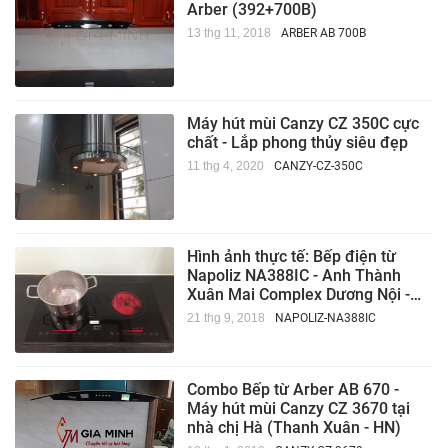
Arber (392+700B)
13 thg 11, 2018
ARBER AB 700B
Máy hút mùi Canzy CZ 350C cực
chất - Lắp phong thủy siêu đẹp
11 thg 4, 2020
CANZY-CZ-350C
Hình ảnh thực tế: Bếp điện từ
Napoliz NA388IC - Anh Thành
Xuân Mai Complex Dương Nội -
Hà Nội
21 thg 9, 2018
NAPOLIZ-NA388IC
Combo Bếp từ Arber AB 670 -
Máy hút mùi Canzy CZ 3670 tại
nhà chị Hà (Thanh Xuân - HN)