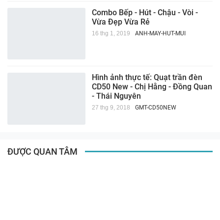
Combo Bếp - Hút - Chậu - Vòi -
Vừa Đẹp Vừa Rẻ
16 thg 1, 2019
ANH-MAY-HUT-MUI
Hình ảnh thực tế: Quạt trần đèn
CD50 New - Chị Hằng - Đồng Quan
- Thái Nguyên
27 thg 9, 2018
GMT-CD50NEW
ĐƯỢC QUAN TÂM