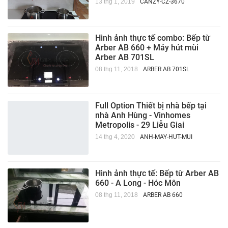
13 thg 1, 2019
CANZY-CZ-3670
Hình ảnh thực tế combo: Bếp từ
Arber AB 660 + Máy hút mùi
Arber AB 701SL
08 thg 11, 2018
ARBER AB 701SL
Full Option Thiết bị nhà bếp tại
nhà Anh Hùng - Vinhomes
Metropolis - 29 Liễu Giai
14 thg 4, 2020
ANH-MAY-HUT-MUI
Hình ảnh thực tế: Bếp từ Arber AB
660 - A Long - Hóc Môn
08 thg 11, 2018
ARBER AB 660