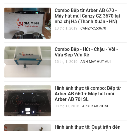
Combo Bếp từ Arber AB 670 -
Máy hút mùi Canzy CZ 3670 tại
nhà chị Hà (Thanh Xuân - HN)
13 thg 1, 2019
CANZY-CZ-3670
Combo Bếp - Hút - Chậu - Vòi -
Vừa Đẹp Vừa Rẻ
16 thg 1, 2019
ANH-MAY-HUT-MUI
Hình ảnh thực tế combo: Bếp từ
Arber AB 660 + Máy hút mùi
Arber AB 701SL
08 thg 11, 2018
ARBER AB 701SL
Hình ảnh thực tế: Quạt trần đèn