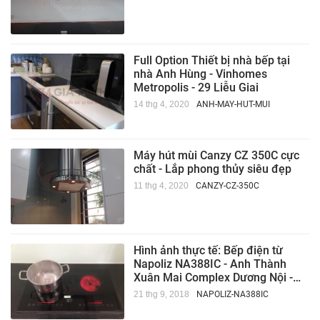
Full Option Thiết bị nhà bếp tại
nhà Anh Hùng - Vinhomes
Metropolis - 29 Liễu Giai
14 thg 4, 2020
ANH-MAY-HUT-MUI
Máy hút mùi Canzy CZ 350C cực
chất - Lắp phong thủy siêu đẹp
11 thg 4, 2020
CANZY-CZ-350C
Hình ảnh thực tế: Bếp điện từ
Napoliz NA388IC - Anh Thành
Xuân Mai Complex Dương Nội -
Hà Nội
21 thg 9, 2018
NAPOLIZ-NA388IC