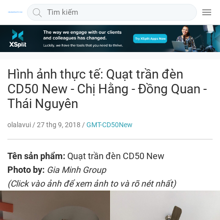
Quảng cáo bài viết 300x600
Hình ảnh thực tế: Quạt trần đèn
CD50 New - Chị Hằng - Đồng Quan -
Thái Nguyên
olalavui
/
27 thg 9, 2018
/
GMT-CD50New
Tên sản phẩm:
Quạt trần đèn CD50 New
Photo by:
Gia Minh Group
(Click vào ảnh để xem ảnh to và rõ nét nhất)