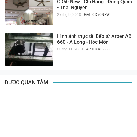
CD50 New - Chị Hằng - Đồng Quan
- Thái Nguyên
27 thg 9, 2018
GMT-CD50NEW
Hình ảnh thực tế: Bếp từ Arber AB
660 - A Long - Hóc Môn
08 thg 11, 2018
ARBER AB 660
ĐƯỢC QUAN TÂM